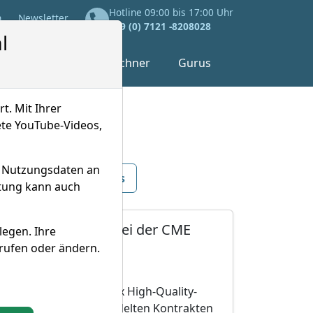
Hotline 09:00 bis 17:00 Uhr
n
Newsletter
+49 (0) 7121 -8208028
l
tätsindizes
Sparrechner
Gurus
t. Mit Ihrer
ete YouTube-Videos,
d Nutzungsdaten an
-Updates
Aktuelles
itung kann auch
-Handelsvolumen bei der CME
legen. Ihre
rufen oder ändern.
fer ein. Der TraderFox High-Quality-
29,8 Mio. täglich gehandelten Kontrakten