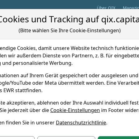
Über QIX
Magazi
Cookies und Tracking auf qix.capita
Aktuelles
Quali
(Bitte wählen Sie Ihre Cookie-Einstellungen)
dige Cookies, damit unsere Website technisch funktionier
en wir außerdem Dienste von Partnern, z. B. für eingebett
Aktuelles
und personalisierte Werbung.
ationen auf Ihrem Gerät gespeichert oder ausgelesen un
 Deutschland
Marktberichte International
Index
oogle/YouTube oder Meta übermittelt werden. Eine Verarbe
s EWR stattfinden.
SA-Index: Hohe Börsenschwankungen treiben Q1
te akzeptieren, ablehnen oder Ihre Auswahl individuell fest
tert dank Saela-Akquisition auf Allzeithoch
Sie jederzeit über die
Cookie-Einstellungen
im Footer wider
 um 15:50 Uhr
n finden Sie in unserer
Datenschutzrichtlinie
.
och trotz Handelskonflikt-Unsicherheiten wieder erste Käu
uf 34.230 Punkte an. Börsenbetreiber CME Group stellt mit 