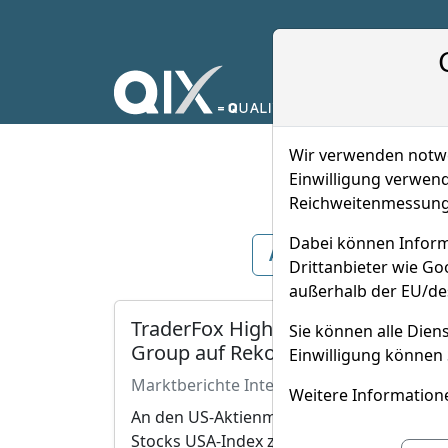
Wir verwenden notwen
Einwilligung verwend
Reichweitenmessung 
Dabei können Inform
Alle
Marktberichte
Drittanbieter wie G
außerhalb der EU/de
TraderFox High-Quality-Stocks U
Sie können alle Diens
Group auf Rekorde und Rollins klet
Einwilligung können 
Marktberichte International
03.04.2025
Weitere Informatione
An den US-Aktienmärkten stiegen am Mittw
Stocks USA-Index zog dabei auch leicht a