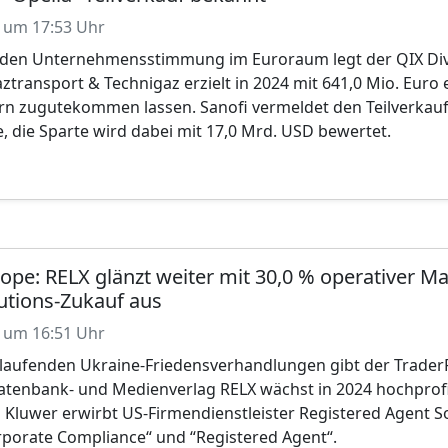
 um 17:53 Uhr
den Unternehmensstimmung im Euroraum legt der QIX Divi
ztransport & Technigaz erzielt in 2024 mit 641,0 Mio. Euro
rn zugutekommen lassen. Sanofi vermeldet den Teilverkau
e, die Sparte wird dabei mit 17,0 Mrd. USD bewertet.
ope: RELX glänzt weiter mit 30,0 % operativer M
lutions-Zukauf aus
 um 16:51 Uhr
laufenden Ukraine-Friedensverhandlungen gibt der Trader
Datenbank- und Medienverlag RELX wächst in 2024 hochprofi
 Kluwer erwirbt US-Firmendienstleister Registered Agent So
rporate Compliance“ und “Registered Agent“.