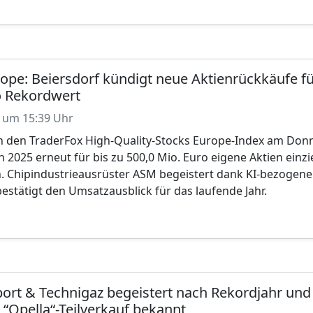
rope: Beiersdorf kündigt neue Aktienrückkäufe f
o Rekordwert
 um 15:39 Uhr
den TraderFox High-Quality-Stocks Europe-Index am Donner
in 2025 erneut für bis zu 500,0 Mio. Euro eigene Aktien e
n. Chipindustrieausrüster ASM begeistert dank KI-bezog
stätigt den Umsatzausblick für das laufende Jahr.
ort & Technigaz begeistert nach Rekordjahr und
 “Opella“-Teilverkauf bekannt