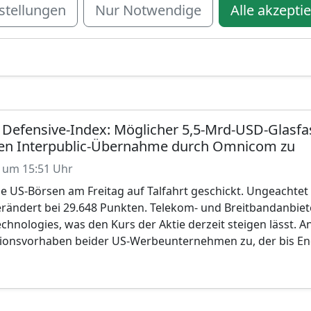
stellungen
Nur Notwendige
Alle akzepti
gelt von US-Zinsderivaten sowie boomenden Kryptoaktivitäte
er Amerikas, und will damit seine Präsenz in wichtigen US
efensive-Index: Möglicher 5,5-Mrd-USD-Glasfas
en Interpublic-Übernahme durch Omnicom zu
 um 15:51 Uhr
 US-Börsen am Freitag auf Talfahrt geschickt. Ungeachtet 
ändert bei 29.648 Punkten. Telekom- und Breitbandanbiete
hnologies, was den Kurs der Aktie derzeit steigen lässt. 
ionsvorhaben beider US-Werbeunternehmen zu, der bis Ende