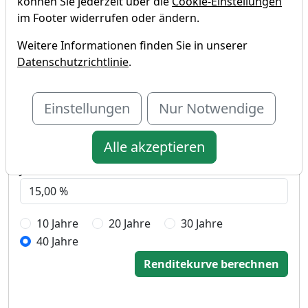
können Sie jederzeit über die
Cookie-Einstellungen
(Stand 02.05.16)
im Footer widerrufen oder ändern.
Weitere Informationen finden Sie in unserer
Datenschutzrichtlinie
.
Startkapital
Einstellungen
Nur Notwendige
Monatlicher Sparbetrag
Alle akzeptieren
Jährliche Rendite
10 Jahre
20 Jahre
30 Jahre
40 Jahre