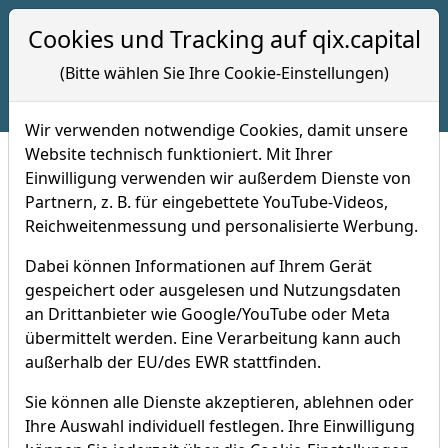
Hotline 09:00 bis 17:00 Uhr
Cookies und Tracking auf qix.capital
+49 (0) 7121 -8208028
(Bitte wählen Sie Ihre Cookie-Einstellungen)
Wir verwenden notwendige Cookies, damit unsere
Website technisch funktioniert. Mit Ihrer
Einwilligung verwenden wir außerdem Dienste von
Sparrechner
Partnern, z. B. für eingebettete YouTube-Videos,
Reichweitenmessung und personalisierte Werbung.
Rechner Finanzielle Freiheit
Dabei können Informationen auf Ihrem Gerät
gespeichert oder ausgelesen und Nutzungsdaten
Sparrechner
an Drittanbieter wie Google/YouTube oder Meta
übermittelt werden. Eine Verarbeitung kann auch
Der Zinseszins sorgt dafür, dass selbst bei kleinen
außerhalb der EU/des EWR stattfinden.
monatlichen Anlagebeträgen das Vermögen
beträchtlich wächst. Unser Index-Regelwerk "High-
Sie können alle Dienste akzeptieren, ablehnen oder
Quality Alpha Selection" hat seit 1999 im Backtest eine
Ihre Auswahl individuell festlegen. Ihre Einwilligung
durchschnittliche Jahresrendite von 15,77 % erzielt