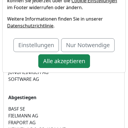
können Sie jederzeit über die
Cookie-Einstellungen
im Footer widerrufen oder ändern.
Weitere Informationen finden Sie in unserer
TraderFox QIX Deutschland
Datenschutzrichtlinie
.
Aufgestiegen
Einstellungen
Nur Notwendige
CANCOM SE
GERRESHEIMER AG
HANNOVER RÜCK SE
Alle akzeptieren
HENKEL KGAA ST.
JUNGHEINRICH AG
SOFTWARE AG
Abgestiegen
BASF SE
FIELMANN AG
FRAPORT AG