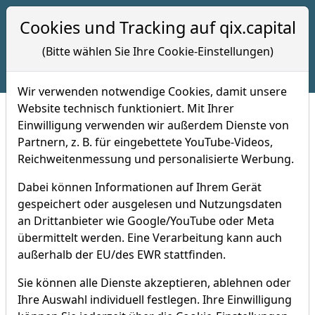
Hotline 09:00 bis 17:00 Uhr
Cookies und Tracking auf qix.capital
+49 (0) 7121 -8208028
(Bitte wählen Sie Ihre Cookie-Einstellungen)
Wir verwenden notwendige Cookies, damit unsere
Website technisch funktioniert. Mit Ihrer
Einwilligung verwenden wir außerdem Dienste von
Index Umschichtungen vom 01.
Partnern, z. B. für eingebettete YouTube-Videos,
Reichweitenmessung und personalisierte Werbung.
Oktober 2020: Diese Aktien steigen
auf und ab
Dabei können Informationen auf Ihrem Gerät
gespeichert oder ausgelesen und Nutzungsdaten
Index-Updates
01.10.2020 um 14:46 Uhr
an Drittanbieter wie Google/YouTube oder Meta
übermittelt werden. Eine Verarbeitung kann auch
außerhalb der EU/des EWR stattfinden.
Sie können alle Dienste akzeptieren, ablehnen oder
Ihre Auswahl individuell festlegen. Ihre Einwilligung