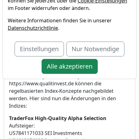
können Sie jederzeit über die
Cookie-Einstellungen
im Footer widerrufen oder ändern.
Weitere Informationen finden Sie in unserer
Datenschutzrichtlinie
.
Einstellungen
Nur Notwendige
Liebe Anleger,
die Zusammensetzungen werde TraderFox-Indizes
Alle akzeptieren
werden 100 % regelbasierte ermittelt. Über die die
Online-Vermögensverwaltung
https://www.qualitinvest.de können die
regelbasierten Index-Konzepte nachgebildet
werden. Hier sind nun die Änderungen in den
Indizes:
TraderFox High-Quality Alpha Selection
Aufsteiger:
US7841171033 SEI Investments