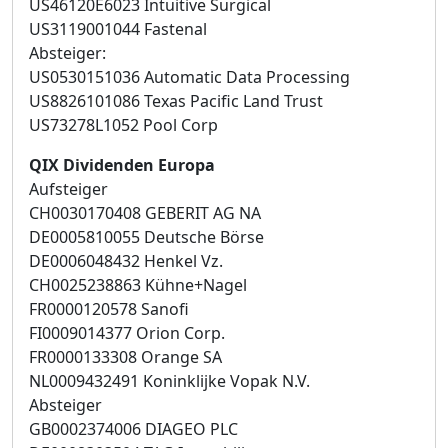
US46120E6023 Intuitive Surgical
US3119001044 Fastenal
Absteiger:
US0530151036 Automatic Data Processing
US8826101086 Texas Pacific Land Trust
US73278L1052 Pool Corp
QIX Dividenden Europa
Aufsteiger
CH0030170408 GEBERIT AG NA
DE0005810055 Deutsche Börse
DE0006048432 Henkel Vz.
CH0025238863 Kühne+Nagel
FR0000120578 Sanofi
FI0009014377 Orion Corp.
FR0000133308 Orange SA
NL0009432491 Koninklijke Vopak N.V.
Absteiger
GB0002374006 DIAGEO PLC