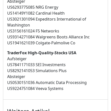
Absteiger
US6293775085 NRG Energy
US14149Y1082 Cardinal Health
US3021301094 Expeditors International of
Washington
US3156161024 F5 Networks
US9314271084 Walgreens Boots Alliance Inc
US1941621039 Colgate-Palmolive Co
TraderFox High-Quality-Stocks USA
Aufsteiger
US7841171033 SEI Investments
US8292141053 Simulations Plus
Absteiger
US0530151036 Automatic Data Processing
US9224751084 Veeva Systems