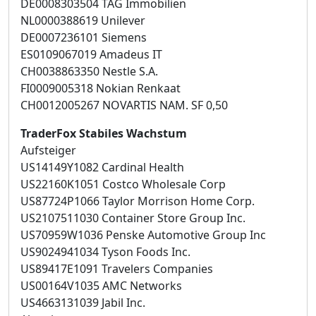
DE0008303504 TAG Immobilien
NL0000388619 Unilever
DE0007236101 Siemens
ES0109067019 Amadeus IT
CH0038863350 Nestle S.A.
FI0009005318 Nokian Renkaat
CH0012005267 NOVARTIS NAM. SF 0,50
TraderFox Stabiles Wachstum
Aufsteiger
US14149Y1082 Cardinal Health
US22160K1051 Costco Wholesale Corp
US87724P1066 Taylor Morrison Home Corp.
US2107511030 Container Store Group Inc.
US70959W1036 Penske Automotive Group Inc
US9024941034 Tyson Foods Inc.
US89417E1091 Travelers Companies
US00164V1035 AMC Networks
US4663131039 Jabil Inc.