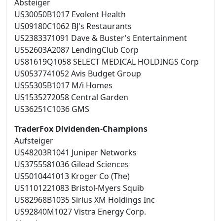
Absteiger
US30050B1017 Evolent Health
US09180C1062 BJ's Restaurants
US2383371091 Dave & Buster's Entertainment
US52603A2087 LendingClub Corp
US81619Q1058 SELECT MEDICAL HOLDINGS Corp
US0537741052 Avis Budget Group
US55305B1017 M/i Homes
US1535272058 Central Garden
US36251C1036 GMS
TraderFox Dividenden-Champions
Aufsteiger
US48203R1041 Juniper Networks
US3755581036 Gilead Sciences
US5010441013 Kroger Co (The)
US1101221083 Bristol-Myers Squib
US82968B1035 Sirius XM Holdings Inc
US92840M1027 Vistra Energy Corp.