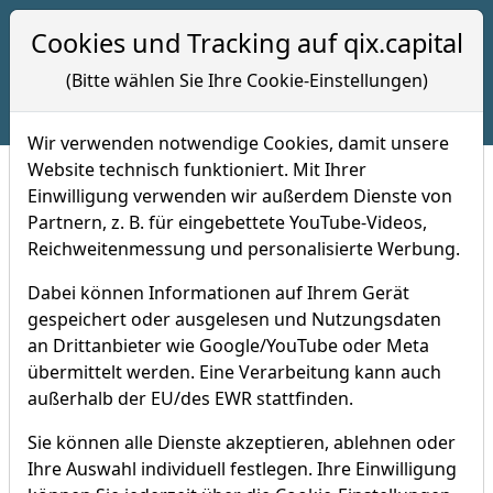
Hotline 09:00 bis 17:00 Uhr
Cookies und Tracking auf qix.capital
+49 (0) 7121 -8208028
(Bitte wählen Sie Ihre Cookie-Einstellungen)
Wir verwenden notwendige Cookies, damit unsere
Website technisch funktioniert. Mit Ihrer
Einwilligung verwenden wir außerdem Dienste von
Index-Umschichtungen zum 05.
Partnern, z. B. für eingebettete YouTube-Videos,
Reichweitenmessung und personalisierte Werbung.
Januar 2020
Index-Updates
29.12.2020 um 11:49 Uhr
Dabei können Informationen auf Ihrem Gerät
gespeichert oder ausgelesen und Nutzungsdaten
an Drittanbieter wie Google/YouTube oder Meta
übermittelt werden. Eine Verarbeitung kann auch
außerhalb der EU/des EWR stattfinden.
Sie können alle Dienste akzeptieren, ablehnen oder
Ihre Auswahl individuell festlegen. Ihre Einwilligung