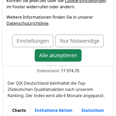
können Sie jederzeit über die
Cookie-Einstellungen
im Footer widerrufen oder ändern.
Weitere Informationen finden Sie in unserer
Datenschutzrichtlinie
.
Einstellungen
Nur Notwendige
QIX Deutschland
Alle akzeptieren
Deutscher Qualitätsaktien-Index
Heute:
-0,15 %
Indexstand:
17.974,70
Der QIX Deutschland beinhaltet die Top-
25deutschen Qualitätsaktien nach unserem
Ranking. Der Index wird alle 6 Monate angepasst.
Charts
Enthaltene Aktien
Statistiken