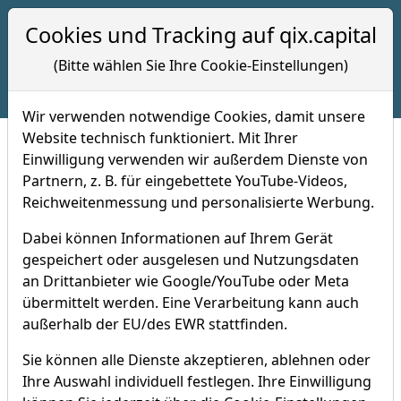
Hotline 09:00 bis 17:00 Uhr
Cookies und Tracking auf qix.capital
+49 (0) 7121 -8208028
(Bitte wählen Sie Ihre Cookie-Einstellungen)
Wir verwenden notwendige Cookies, damit unsere
Website technisch funktioniert. Mit Ihrer
Einwilligung verwenden wir außerdem Dienste von
Acht Qualitätsindizes
Partnern, z. B. für eingebettete YouTube-Videos,
Reichweitenmessung und personalisierte Werbung.
Unsere Qualitätsindizes sind börsennotiert und
können in Echtzeit verfolgt werden
Dabei können Informationen auf Ihrem Gerät
gespeichert oder ausgelesen und Nutzungsdaten
Dividenden werden reinvestiert (Performance-
an Drittanbieter wie Google/YouTube oder Meta
Indizes)
übermittelt werden. Eine Verarbeitung kann auch
Unsere Indizes sind nach Qualitätsfaktoren
außerhalb der EU/des EWR stattfinden.
gewichtet
Sie können alle Dienste akzeptieren, ablehnen oder
Unsere Indizes eignen sich perfekt für passive
Ihre Auswahl individuell festlegen. Ihre Einwilligung
Anlagestrategien