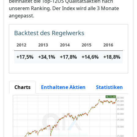
beinhaltet die Top-12US Qualitätsaktien nach
unserem Ranking. Der Index wird alle 3 Monate
angepasst.
Backtest des Regelwerks
2012
2013
2014
2015
2016
2017
+17,5
%
+34,1
%
+17,8
%
+14,6
%
+18,8
%
+28,
Charts
Enthaltene Aktien
Statistiken